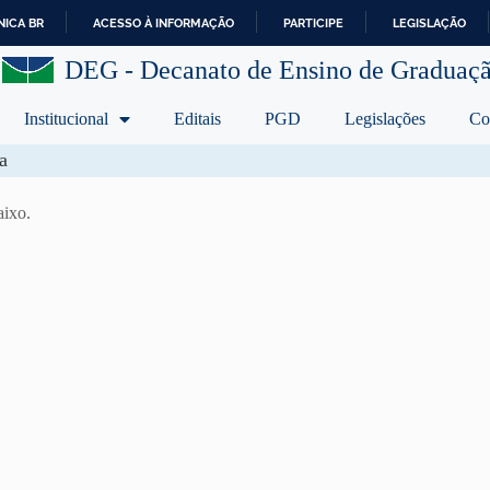
ICA BR
ACESSO À INFORMAÇÃO
PARTICIPE
LEGISLAÇÃO
I
DEG - Decanato de Ensino de Graduaç
R
P
A
Institucional
Editais
PGD
Legislações
Co
R
A
a
O
C
aixo.
O
N
T
E
Ú
D
O