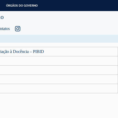
ÓRGÃOS DO GOVERNO
ão
ntatos
ciação à Docência – PIBID