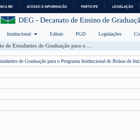
ICA BR
ACESSO À INFORMAÇÃO
PARTICIPE
LEGISLAÇÃO
I
DEG - Decanato de Ensino de Graduaç
R
P
A
Institucional
Editais
PGD
Legislações
Co
R
A
Edital de Condições Gerais DEG/DAPLI Nº 45/2026 – Seleção de Estudantes de Graduação para o Programa Institucional de Bolsas de Iniciação à Docência – PIBID
O
C
udantes de Graduação para o Programa Institucional de Bolsas de Ini
O
N
T
E
Ú
D
O