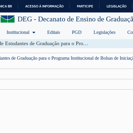
ICA BR
ACESSO À INFORMAÇÃO
PARTICIPE
LEGISLAÇÃO
I
DEG - Decanato de Ensino de Graduaç
R
P
A
Institucional
Editais
PGD
Legislações
Co
R
A
Edital de Condições Específicas DEG Nº 42/2026 – Seleção de Estudantes de Graduação para o Programa Institucional de Bolsas de Iniciação à Docência – Subprojeto PIBID Equidade – Educação Bilíngue de Surdos – Ensino de Libras como L1 e L2 e de Português como L2
O
C
antes de Graduação para o Programa Institucional de Bolsas de Inici
O
N
T
E
Ú
D
O