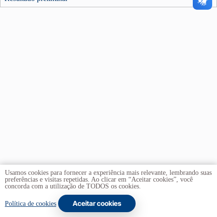
Usamos cookies para fornecer a experiência mais relevante, lembrando suas
preferências e visitas repetidas. Ao clicar em “Aceitar cookies”, você
concorda com a utilização de TODOS os cookies.
Aceitar cookies
Copyright © 2026 -
Universidade de Brasília
. Todos os
Política de cookies
direitos reservados.