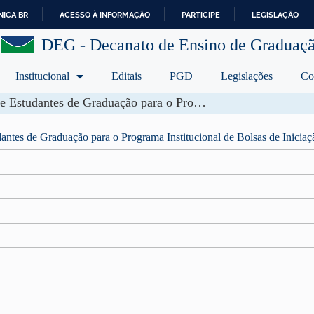
ICA BR
ACESSO À INFORMAÇÃO
PARTICIPE
LEGISLAÇÃO
I
DEG - Decanato de Ensino de Graduaç
R
P
A
Institucional
Editais
PGD
Legislações
Co
R
A
Edital de condições Específicas DEG Nº 08/2026 – Seleção de Estudantes de Graduação para o Programa Institucional de Bolsas de Iniciação à Docência – Subprojeto Computação
O
C
antes de Graduação para o Programa Institucional de Bolsas de Inici
O
N
T
E
Ú
D
O