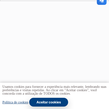
Usamos cookies para fornecer a experiência mais relevante, lembrando suas
preferências e visitas repetidas. Ao clicar em “Aceitar cookies”, você
concorda com a utilização de TODOS os cookies.
Aceitar cookies
Copyright © 2026 -
Universidade de Brasília
. Todos os
Política de cookies
direitos reservados.