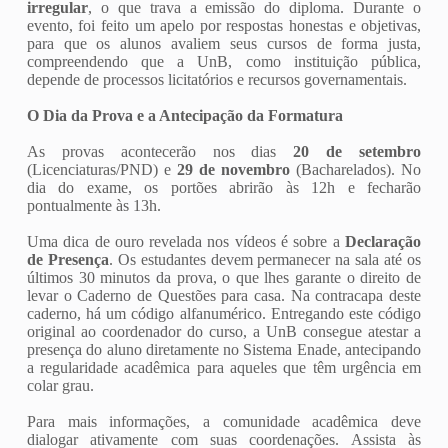
irregular
, o que trava a emissão do diploma. Durante o
evento, foi feito um apelo por respostas honestas e objetivas,
para que os alunos avaliem seus cursos de forma justa,
compreendendo que a UnB, como instituição pública,
depende de processos licitatórios e recursos governamentais.
O Dia da Prova e a Antecipação da Formatura
As provas acontecerão nos dias
20 de setembro
(Licenciaturas/PND) e
29 de novembro
(Bacharelados). No
dia do exame, os portões abrirão às 12h e fecharão
pontualmente às 13h.
Uma dica de ouro revelada nos vídeos é sobre a
Declaração
de Presença
. Os estudantes devem permanecer na sala até os
últimos 30 minutos da prova, o que lhes garante o direito de
levar o Caderno de Questões para casa. Na contracapa deste
caderno, há um código alfanumérico. Entregando este código
original ao coordenador do curso, a UnB consegue atestar a
presença do aluno diretamente no Sistema Enade, antecipando
a regularidade acadêmica para aqueles que têm urgência em
colar grau.
Para mais informações, a comunidade acadêmica deve
dialogar ativamente com suas coordenações. Assista às