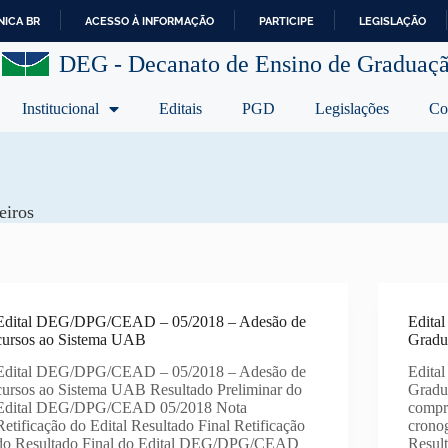
ICA BR
ACESSO À INFORMAÇÃO
PARTICIPE
LEGISLAÇÃO
I
DEG - Decanato de Ensino de Graduaç
R
P
A
Institucional
Editais
PGD
Legislações
Co
R
A
O
C
O
eiros
N
T
E
Ú
D
O
Edital DEG/DPG/CEAD – 05/2018 – Adesão de
Edita
cursos ao Sistema UAB
Gradu
Edital DEG/DPG/CEAD – 05/2018 – Adesão de
Edita
cursos ao Sistema UAB Resultado Preliminar do
Gradu
Edital DEG/DPG/CEAD 05/2018 Nota
compr
Retificação do Edital Resultado Final Retificação
cronog
do Resultado Final do Edital DEG/DPG/CEAD
Result